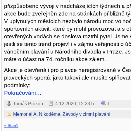
přizpůsobeno vývoji v nadcházejících týdnech a 
akce bude zveřejněn zde na stránkách přibližně tý
V uplynulých měsících nezbylo národu moc voln
sportovních aktivit, které by mohl provozovat a s 
otevřených vodách se doslova roztrhl pytel. Jsme 
jestli se tento trend projeví i v zájmu veřejnosti o ú
vánočním plavání u Národního divadla v Praze. Js
máte o účast na 74. ročníku akce zájem.
Akce je otevřená i pro plavce neregistrované v Č
plaveckých sportů, jako takoví ale musíte splňovat
podmínky:
Pokračování…
Tomáš Prokop
4.12.2020, 12.23 h.
1
Memoriál A. Nikodéma
,
Závody v zimní plavání
« Starší