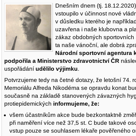
Dnešním dnem (tj. 18.12.2020)
vstoupilo v účinnost nové vládn
v důsledku kterého je napříkla
uzavřena i naše klubovna a pl
zákaz obdobných sportovních a
ta naše vánoční, ale dobrá zpr
Národní sportovní agentura 
podpořila a Ministerstvo zdravotnictví ČR
násled
uspořádání
udělilo výjimku
.
Potvrzujeme tedy na četné dotazy, že letošní 74. r
Memoriálu Alfreda Nikodéma se opravdu konat bu
současně na základě stanovených závazných hyg
protiepidemických
informujeme, že:
všem účastníkům akce bude bezkontaktně změře
při naměření více než 37,5 st. C bude takové 
vstup pouze se souhlasem lékaře pověřeného o