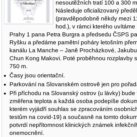
nesoutěžních tratí 100 a 300 m
Následuje oficializovaný předě
(pravděpodobně někdy mezi 1
hod.), v rámci kterého uvítáme
Prahy 1 pana Petra Burgra a předsedu ČSPS pa
Ryšku a předáme pamětní poháry letošním přem
kanálu La Manche – Janě Procházkové, Jakubu 
Chun Kong Makovi. Poté proběhnou rozplavby so
750 m.
Časy jsou orientační.
Parkování na Slovanském ostrově jen pro pořad
Při příchodu na Slovanský ostrov (u lávky) bud
změřena teplota a každá osoba podepíše dokum
kterém vyjádří souhlas se zpracováním osobních
testům na covid-19) a současně na tomto doku
potvrdí nepřítomnost klinických známek infekční
onemocnění.