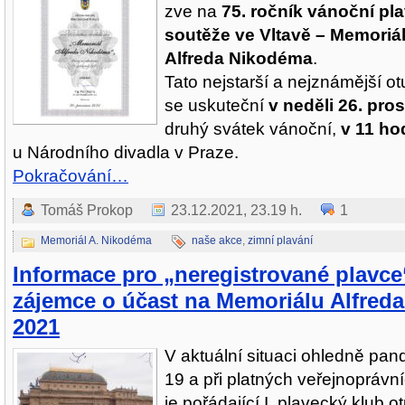
zve na
75. ročník vánoční pl
soutěže ve Vltavě – Memoriá
Alfreda Nikodéma
.
Tato nejstarší a nejznámější o
se uskuteční
v neděli 26. pro
druhý svátek vánoční,
v 11 ho
u Národního divadla v Praze.
Pokračování…
Tomáš Prokop
23.12.2021, 23.19 h.
1
Memoriál A. Nikodéma
naše akce
,
zimní plavání
Informace pro „neregistrované plavce
zájemce o účast na Memoriálu Alfred
2021
V aktuální situaci ohledně pan
19 a při platných veřejnopráv
je pořádající I. plavecký klub o