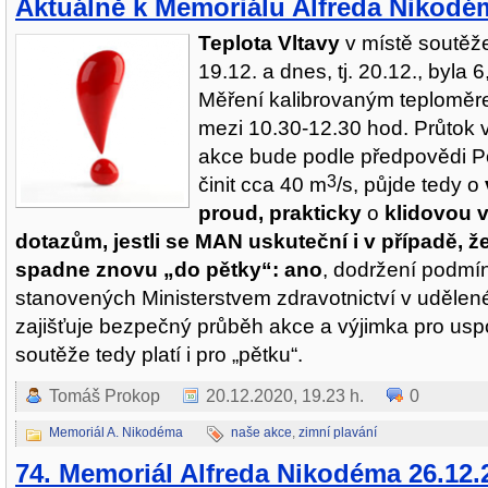
Aktuálně k Memoriálu Alfreda Nikodé
Teplota Vltavy
v místě soutěže
19.12. a dnes, tj. 20.12., byla 
Měření kalibrovaným teploměr
mezi 10.30-12.30 hod. Průtok 
akce bude podle předpovědi P
3
činit cca 40 m
/s, půjde tedy o
proud, prakticky
o
klidovou 
dotazům, jestli se MAN uskuteční i v případě, 
spadne znovu „do pětky“: ano
, dodržení podmí
stanovených Ministerstvem zdravotnictví v udělen
zajišťuje bezpečný průběh akce a výjimka pro usp
soutěže tedy platí i pro „pětku“.
Tomáš Prokop
20.12.2020, 19.23 h.
0
Memoriál A. Nikodéma
naše akce
,
zimní plavání
74. Memoriál Alfreda Nikodéma 26.12.