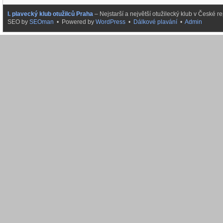
I. plavecký klub otužilců Praha
– Nejstarší a největší otužilecký klub v České
SEO by
SEOman
• Powered by
WordPress
•
Dálkové plavání
•
Admin