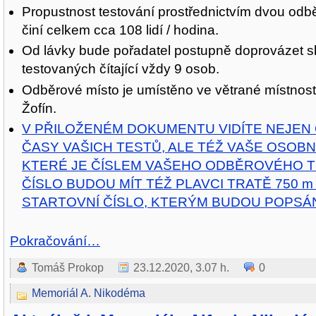
Propustnost testování prostřednictvím dvou od
činí celkem cca 108 lidí / hodina.
Od lávky bude pořadatel postupně doprovázet s
testovaných čítající vždy 9 osob.
Odběrové místo je umístěno ve větrané místnost
Žofín.
V PŘILOŽENÉM DOKUMENTU VIDÍTE NEJEN
ČASY VAŠICH TESTŮ, ALE TÉŽ VAŠE OSOBNÍ
KTERÉ JE ČÍSLEM VAŠEHO ODBĚROVÉHO T
ČÍSLO BUDOU MÍT TÉŽ PLAVCI TRATĚ 750 m
STARTOVNÍ ČÍSLO, KTERÝM BUDOU POPSÁN
Pokračování…
Tomáš Prokop
23.12.2020, 3.07 h.
0
Memoriál A. Nikodéma