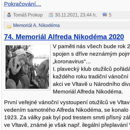
Pokračování…
Tomáš Prokop
30.11.2021, 23.44 h.
5
Memoriál A. Nikodéma
74. Memoriál Alfreda Nikodéma 2020
V paměti nás všech bude rok 
spojen s dříve neznámým po
„koronavirus“…
I. plavecký klub otužilců pořá
každého roku tradiční vánoční 
akci ve Vltavě u Národního div
Memoriál Alfreda Nikodéma.
První veřejné vánoční vystoupení otužilců ve Vlta
vedením samotného Alfreda Nikodéma, se konalo 
1923. Za války pak byl pod trestem smrti přísný z
ve Vltavě, známé je však např. ilegální přeplavání 