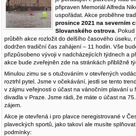
připraven Memoriál Alfreda N
uspořádat. Akce proběhne tra
prosince 2021 na severním c
Slovanského ostrova
. Pokud
průběh akce rozložit do delšího časového úseku, 
dodržen tradiční čas zahájení – 11 hodin. Vše bud
přizpůsobeno vývoji v nadcházejících týdnech a 
akce bude zveřejněn zde na stránkách přibližně tý
Minulou zimu se s otužováním v otevřených vodá
roztrhl pytel. Jsme v očekávání, jestli se tento trend
v zájmu veřejnosti o účast na vánočním plavání u
divadla v Praze. Jsme rádi, že máte o účast na 75
zájem.
Akce je otevřená i pro plavce neregistrované v Č
plaveckých sportů, jako takoví ale musíte splňovat
podmínky: