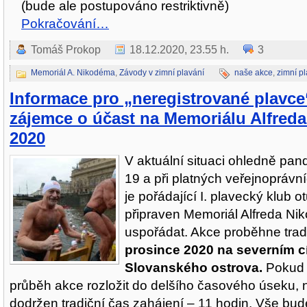
(bude ale postupováno restriktivně)
Pokračování…
Tomáš Prokop
18.12.2020, 23.55 h.
3
Memoriál A. Nikodéma
,
Závody v zimní plavání
naše akce
,
zimní p
Informace pro „neregistrované plavce
zájemce o účast na Memoriálu Alfred
2020
V aktuální situaci ohledně pan
19 a při platných veřejnopráv
je pořádající I. plavecký klub o
připraven Memoriál Alfreda N
uspořádat. Akce proběhne tra
prosince 2020 na severním c
Slovanského ostrova.
Pokud 
průběh akce rozložit do delšího časového úseku, 
dodržen tradiční čas zahájení – 11 hodin. Vše bud