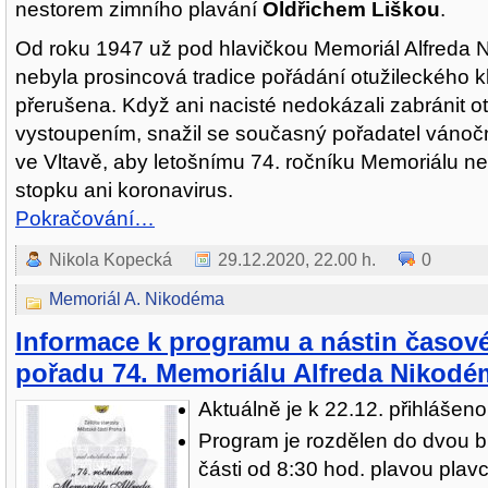
nestorem zimního plavání
Oldřichem Liškou
.
Od roku 1947 už pod hlavičkou Memoriál Alfreda
nebyla prosincová tradice pořádání otužileckého k
přerušena. Když ani nacisté nedokázali zabránit o
vystoupením, snažil se současný pořadatel vánoč
ve Vltavě, aby letošnímu 74. ročníku Memoriálu ne
stopku ani koronavirus.
Pokračování…
Nikola Kopecká
29.12.2020, 22.00 h.
0
Memoriál A. Nikodéma
Informace k programu a nástin časov
pořadu 74. Memoriálu Alfreda Nikodé
Aktuálně je k 22.12. přihlášen
Program je rozdělen do dvou bl
části od 8:30 hod. plavou plavc