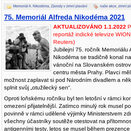
Memoriál A. Nikodéma
,
Závody v zimní plavání
naše akce
,
zimní p
75. Memoriál Alfreda Nikodéma 2021
AKTUALIZOVÁNO 1.1.2022
P
reportáž indické televize WION 
Reuters)
Jubilejní 75. ročník Memoriálu 
Nikodéma se tradičně konal na
vánoční na Slovanském ostro
centru města Prahy. Plavci měli 
možnost zaplavat si pod Národním divadlem a někte
splnit svůj „otužilecký sen“.
Oproti loňskému ročníku byl ten letošní v rámci ko
omezení přijatelnější. Zatímco minulý rok musel po
povinně v rámci udělené výjimky Ministerstvem zdr
všechny účastníky soutěže otestovat na přítomnos
antigenními testy, letos se musel během prezence