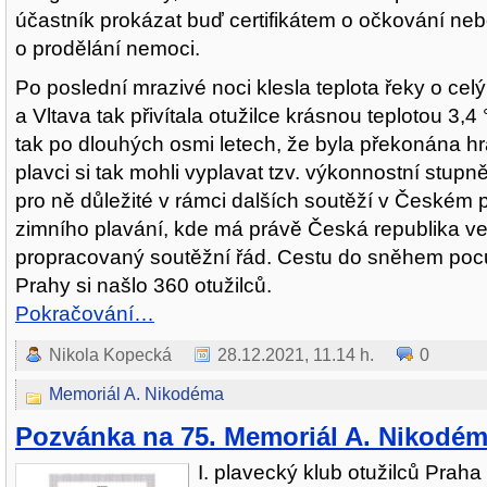
účastník prokázat buď certifikátem o očkování neb
o prodělání nemoci.
Po poslední mrazivé noci klesla teplota řeky o cel
a Vltava tak přivítala otužilce krásnou teplotou 3,4 
tak po dlouhých osmi letech, že byla překonána hr
plavci si tak mohli vyplavat tzv. výkonnostní stupně
pro ně důležité v rámci dalších soutěží v Českém 
zimního plavání, kde má právě Česká republika ve
propracovaný soutěžní řád. Cestu do sněhem po
Prahy si našlo 360 otužilců.
Pokračování…
Nikola Kopecká
28.12.2021, 11.14 h.
0
Memoriál A. Nikodéma
Pozvánka na 75. Memoriál A. Nikodé
I. plavecký klub otužilců Prah