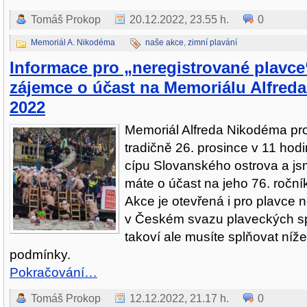
Tomáš Prokop
20.12.2022, 23.55 h.
0
Memoriál A. Nikodéma
naše akce
,
zimní plavání
Informace pro „neregistrované plavce
zájemce o účast na Memoriálu Alfred
2022
Memoriál Alfreda Nikodéma p
tradičně 26. prosince v 11 hod
cípu Slovanského ostrova a jsm
máte o účast na jeho 76. roční
Akce je otevřená i pro plavce 
v Českém svazu plaveckých sp
takoví ale musíte splňovat ní
podmínky.
Pokračování…
Tomáš Prokop
12.12.2022, 21.17 h.
0