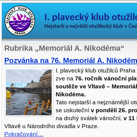
I. plavecký klub otuži
Nejstarší a největší otužilecký klub v Če
Rubrika „Memoriál A. Nikodéma“
Pozvánka na 76. Memoriál A. Nikodé
I. plavecký klub otužilců Prah
zve na
76. ročník vánoční pl
soutěže ve Vltavě – Memoriál
Nikodéma.
Tato nejstarší a nejznámější o
se uskuteční
v pondělí 26. pr
na druhý svátek vánoční,
v 11
Vltavě u Národního divadla v Praze.
Pokračování…