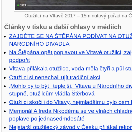
Otužilci na Vltavě 2017 – 15minutový pořad na Č
Články v tisku a další ohlasy v médiích
ZAJDĚTE SE NA ŠTĚPÁNA PODÍVAT NA OTUŽ
NÁRODNÍHO DIVADLA
Na Štěpána opět poplavou ve Vltavě otužilci, zaj
podpořit
Vltava přilákala otužilce, voda měla čtyři a půl s
Otužilci si nenechali ujít tradiční akci
‚Mohlo by to být i teplejší.‘ Vltava u Národního d
stupně, otužilcům vládla Štěrbová
Otužilci skočili do Vltavy, nejmladšímu bylo osm l
Memoriál Alfreda Nikodéma se ve vlnách chladn
poplave po jednasedmdesáté
Nejstarší otužilecký závod v Česku přilákal reko