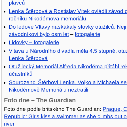
plavců
Lenka Štěrbová a Rostislav Vítek ovládli závod o
ročníku Nikodémova memoriálu
Do ledové Vltavy naskákaly stovky otužilců. Ne
závodníkovi bylo osm let
–
fotogalerie
Lidovky – fotogalerie
Vltava u Národního divadla měla 4,5 stupně, otu
Lenka Štěrbová
Otužilecký Memoriál Alfreda Nikodéma přitáhl re
účastníků
Sourozenci Štěrbovi Lenka, Vojko a Michaela se
Nikodémově Memoriálu neztratili
Foto dne – The Guardian
Foto dne podle britského The Guardian:
Prague, 
Republic: Girls kiss a swimmer as she climbs out o
river