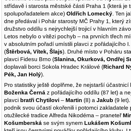
střídavě i starosta městské části Praha 1 (která je 
spolupořadatelem akce)
Oldřich Lomecký
. Ten j
dne předával i Pohár starosty MČ Prahy 1, který zí
družstvo oddílu s nejrychlejší trojicí v hlavním zá
Letos nebylo o vítězi pochyb – na prvních třech m
v absolutním pořadí umístili plavci z pořádajícího 
(
Štěrbová, Vítek, Šlajs
). Druhé místo v Poháru sta
plavci Fidesu Brno (
Slanina, Okurková, Ondřej Sm
doplavali borci Sokola Hradec Králové (
Richard N
Pék, Jan Holý
).
Pro statistiky ještě doplňme, že nejstarší účastnicí
Boženka Černá
z pořádajícího oddílu (87 let) a n
plavci
bratři Chytilovi
–
Martin
(8) a
Jakub
(9 let)
podnik svou účastí okořenili i potomci zakladatele
otužilecké tradice Alfreda Nikodéma – praneteř
Mi
Košumberská
se svým synem
Lukášem Košum
kteří jsou čerstvými nováčky pořádajícího klubu. I 