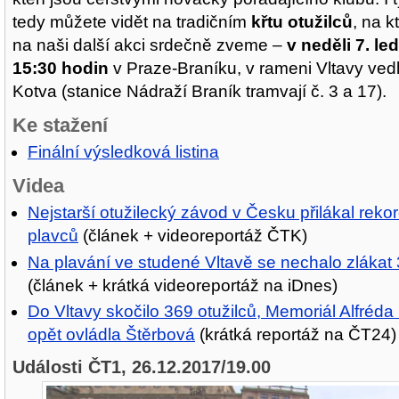
tedy můžete vidět na tradičním
křtu otužilců
, na k
na naši další akci srdečně zveme –
v neděli 7. l
15:30 hodin
v Praze-Braníku, v rameni Vltavy ve
Kotva (stanice Nádraží Braník tramvají č. 3 a 17).
Ke stažení
Finální výsledková listina
Videa
Nejstarší otužilecký závod v Česku přilákal reko
plavců
(článek + videoreportáž ČTK)
Na plavání ve studené Vltavě se nechalo zlákat 
(článek + krátká videoreportáž na iDnes)
Do Vltavy skočilo 369 otužilců, Memoriál Alfréd
opět ovládla Štěrbová
(krátká reportáž na ČT24)
Události ČT1, 26.12.2017/19.00