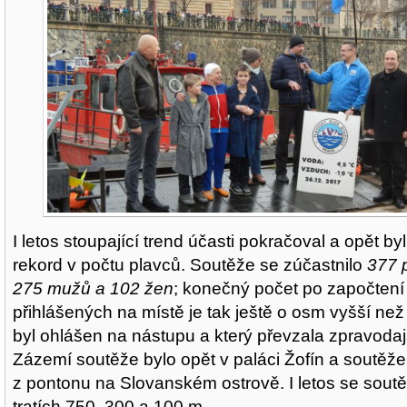
I letos stoupající trend účasti pokračoval a opět b
rekord v počtu plavců. Soutěže se zúčastnilo
377 p
275 mužů a 102 žen
; konečný počet po započtení
přihlášených na místě je tak ještě o osm vyšší než 
byl ohlášen na nástupu a který převzala zpravoda
Zázemí soutěže bylo opět v paláci Žofín a soutěže
z pontonu na Slovanském ostrově. I letos se soutěž
tratích 750, 300 a 100 m.