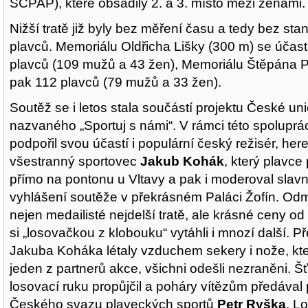
SCPAP), které obsadily 2. a 3. místo mezi ženami.
Nižší tratě již byly bez měření času a tedy bez sta
plavců. Memoriálu Oldřicha Lišky (300 m) se účast
plavců (109 mužů a 43 žen), Memoriálu Štěpána P
pak 112 plavců (79 mužů a 33 žen).
Soutěž se i letos stala součástí projektu České uni
nazvaného „Sportuj s námi“. V rámci této spoluprá
podpořil svou účastí i populární český režisér, her
všestranný sportovec
Jakub Kohák
, který plavc
přímo na pontonu u Vltavy a pak i moderoval slavn
vyhlášení soutěže v překrásném Paláci Žofín. Odm
nejen medailisté nejdelší tratě, ale krásné ceny od
si „losovačkou z klobouku“ vytáhli i mnozí další. P
Jakuba Koháka létaly vzduchem sekery i nože, kt
jeden z partnerů akce, všichni odešli nezraněni. Š
losovací ruku propůjčil a poháry vítězům předával
Českého svazu plaveckých sportů
Petr Ryška
. L