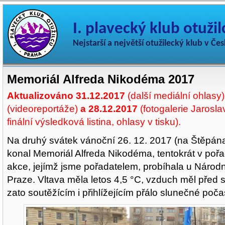
I. plavecký klub otuži
Nejstarší a největší otužilecký klub v Če
Memoriál Alfreda Nikodéma 2017
Aktualizováno 31.12.2017
(další mediální ohlasy)
(videoreportáže)
a 28.12.2017
(fotogalerie Jarosla
finální výsledková listina, ohlasy v tisku).
Na druhý svátek vánoční 26. 12. 2017 (na Štěpána
konal Memoriál Alfreda Nikodéma, tentokrát v pořad
akce, jejímž jsme pořadatelem, probíhala u Národn
Praze. Vltava měla letos 4,5 °C, vzduch měl před s
zato soutěžícím i přihlížejícím přálo slunečné poča