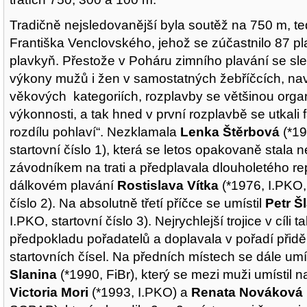
Tradičně nejsledovanější byla soutěž na 750 m, t
Františka Venclovského, jehož se zúčastnilo 87 p
plavkyň. Přestože v Poháru zimního plavání se sle
výkony mužů i žen v samostatných žebříčcích, nav
věkových kategoriích, rozplavby se většinou organ
výkonnosti, a tak hned v první rozplavbě se utkali f
rozdílu pohlaví“. Nezklamala
Lenka Štěrbová
(*19
startovní číslo 1), která se letos opakovaně stala n
závodníkem na trati a předplavala dlouholetého re
dálkovém plavání
Rostislava Vítka
(*1976, I.PKO,
číslo 2). Na absolutně třetí příčce se umístil
Petr Šl
I.PKO, startovní číslo 3). Nejrychlejší trojice v cíli t
předpokladu pořadatelů a doplavala v pořadí přid
startovních čísel. Na předních místech se dále umís
Slanina
(*1990, FiBr), který se mezi muži umístil n
Victoria Mori
(*1993, I.PKO) a
Renata Nováková