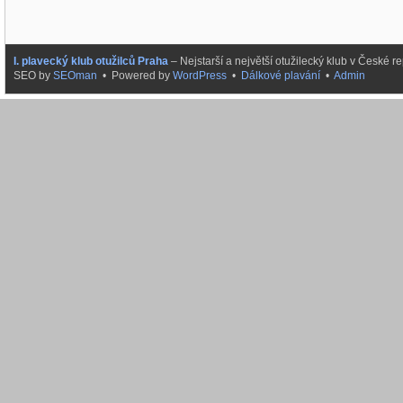
I. plavecký klub otužilců Praha
– Nejstarší a největší otužilecký klub v České
SEO by
SEOman
• Powered by
WordPress
•
Dálkové plavání
•
Admin