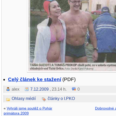
Celý článek ke stažení
(PDF)
alex
7.12.2009
, 23.14 h.
0
Ohlasy médií
články o I.PKO
«
Vyhráli jsme soutěž o Pohár
Dobrovolné 
primátora 2009