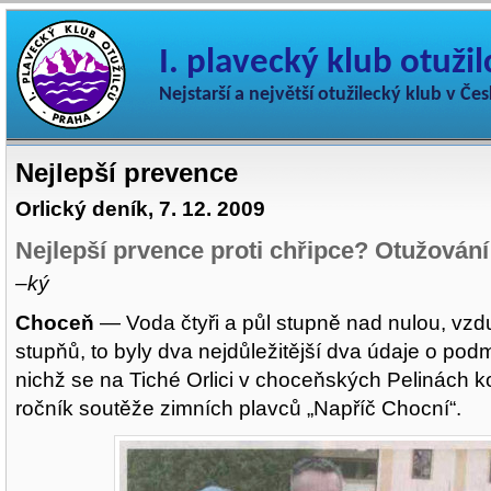
I. plavecký klub otuži
Nejstarší a největší otužilecký klub v Če
Nejlepší prevence
Orlický deník, 7. 12. 2009
Nejlepší prvence proti chřipce? Otužování
–ký
Choceň
— Voda čtyři a půl stupně nad nulou, vz
stupňů, to byly dva nejdůležitější dva údaje o pod
nichž se na Tiché Orlici v choceňských Pelinách k
ročník soutěže zimních plavců „Napříč Chocní“.