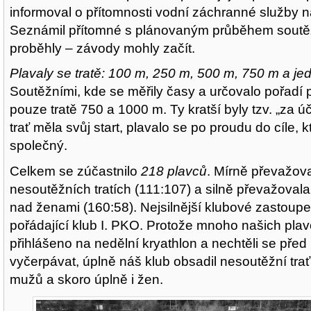
informoval o přítomnosti vodní záchranné služby na
Seznámil přítomné s plánovaným průběhem soutěže
proběhly – závody mohly začít.
Plavaly se tratě: 100 m, 250 m, 500 m, 750 m a jed
Soutěžními, kde se měřily časy a určovalo pořadí p
pouze tratě 750 a 1000 m. Ty kratší byly tzv. „za ú
trať měla svůj start, plavalo se po proudu do cíle, 
společný.
Celkem se zúčastnilo
218 plavců
. Mírně převažov
nesoutěžních tratích (111:107) a silně převažoval
nad ženami (160:58). Nejsilnější klubové zastoup
pořádající klub I. PKO. Protože mnoho našich plav
přihlášeno na nedělní kryathlon a nechtěli se před 
vyčerpávat, úplně náš klub obsadil nesoutěžní tra
mužů a skoro úplně i žen.