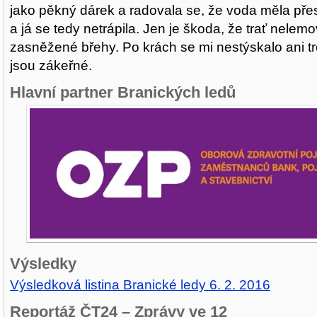
jako pěkný dárek a radovala se, že voda měla přes
a já se tedy netrápila. Jen je škoda, že trať nelemo
zasněžené břehy. Po krách se mi nestýskalo ani t
jsou zákeřné.
Hlavní partner Branických ledů
Výsledky
Výsledková listina Branické ledy 6. 2. 2016
Reportáž ČT24 – Zprávy ve 12