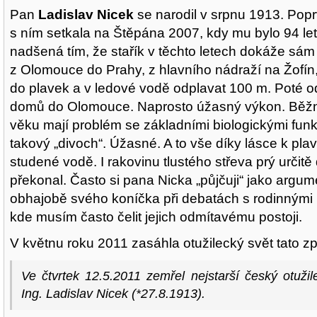
Pan
Ladislav Nicek
se narodil v srpnu 1913. Pop
s ním setkala na Štěpána 2007, kdy mu bylo 94 let
nadšená tím, že stařík v těchto letech dokáže sám 
z Olomouce do Prahy, z hlavního nádraží na Žofín,
do plavek a v ledové vodě odplavat 100 m. Poté o
domů do Olomouce. Naprosto úžasný výkon. Běžní
věku mají problém se základními biologickými funk
takový „divoch“. Úžasné. A to vše díky lásce k pla
studené vodě. I rakovinu tlustého střeva prý určitě 
překonal. Často si pana Nicka „půjčuji“ jako argume
obhajobě svého koníčka při debatách s rodinnými p
kde musím často čelit jejich odmítavému postoji.
V květnu roku 2011 zasáhla otužilecký svět tato z
Ve čtvrtek 12.5.2011 zemřel nejstarší český otuži
Ing. Ladislav Nicek (*27.8.1913).