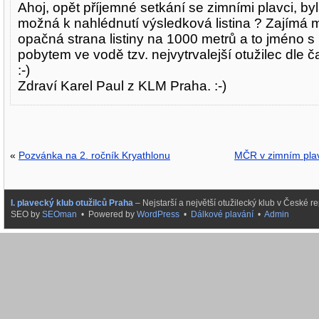
Ahoj, opět příjemné setkání se zimními plavci, by
možná k nahlédnutí výsledková listina ? Zajímá 
opačná strana listiny na 1000 metrů a to jméno s
pobytem ve vodě tzv. nejvytrvalejší otužilec dle č
:-)
Zdraví Karel Paul z KLM Praha. :-)
«
Pozvánka na 2. ročník Kryathlonu
MČR v zimním plav
I. plavecký klub otužilců Praha
– Nejstarší a největší otužilecký klub v České
SEO by
SEOman
• Powered by
WordPress
•
Dálkové plavání
•
Admin