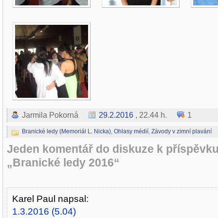
Jarmila Pokorná
29.2.2016
, 22.44 h.
1
Branické ledy (Memoriál L. Nicka)
,
Ohlasy médií
,
Závody v zimní plavání
Jeden komentář do diskuze k příspěvk
„Branické ledy 2016“
Karel Paul
napsal:
1.3.2016 (5.04)