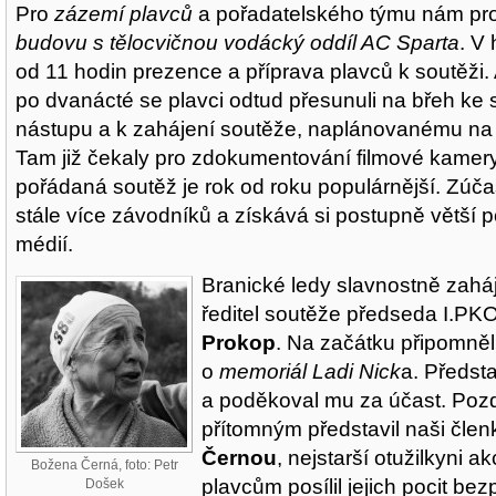
Pro
zázemí plavců
a pořadatelského týmu nám pro
budovu s tělocvičnou vodácký oddíl AC Sparta
. V
od 11 hodin prezence a příprava plavců k soutěži. 
po dvanácté se plavci odtud přesunuli na břeh ke
nástupu a k zahájení soutěže, naplánovanému na 
Tam již čekaly pro zdokumentování filmové kamery
pořádaná soutěž je rok od roku populárnější. Zúčas
stále více závodníků a získává si postupně větší 
médií.
Branické ledy slavnostně zaháj
ředitel soutěže předseda I.PK
Prokop
. Na začátku připomněl
o
memoriál Ladi Nick
a. Předsta
a poděkoval mu za účast. Pozd
přítomným představil naši čle
Černou
, nejstarší otužilkyni a
Božena Černá, foto: Petr
plavcům posílil jejich pocit bez
Došek