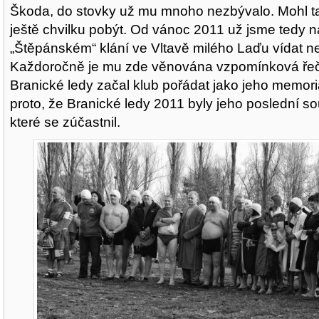
Škoda, do stovky už mu mnoho nezbývalo. Mohl t
ještě chvilku pobýt. Od vánoc 2011 už jsme tedy n
„Štěpánském“ klání ve Vltavě milého Laďu vídat n
Každoročně je mu zde věnována vzpomínková řeč
Branické ledy začal klub pořádat jako jeho memori
proto, že Branické ledy 2011 byly jeho poslední so
které se zúčastnil.