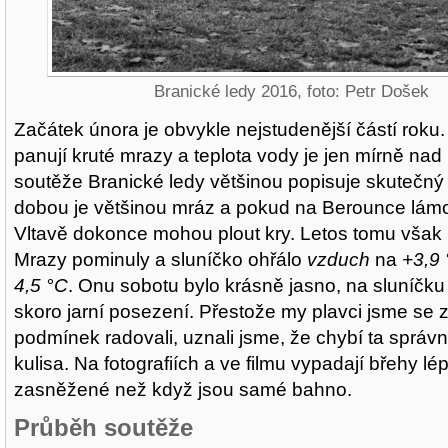
Branické ledy 2016, foto: Petr Došek
Začátek února je obvykle nejstudenější částí roku.
panují kruté mrazy a teplota vody je jen mírně na
soutěže Branické ledy většinou popisuje skutečný 
dobou je většinou mráz a pokud na Berounce lámo
Vltavě dokonce mohou plout kry. Letos tomu však b
Mrazy pominuly a sluníčko ohřálo
vzduch
na
+3,9
4,5 °C
. Onu sobotu bylo krásně jasno, na sluníčku
skoro jarní posezení. Přestože my plavci jsme se z
podmínek radovali, uznali jsme, že chybí ta správn
kulisa. Na fotografiích a ve filmu vypadají břehy lépe
zasněžené než když jsou samé bahno.
Průběh soutěže