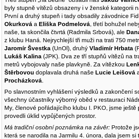
byly stupně vítězů obsazeny i v ženské kategorii 
První a druhý stupeň i tady obsadily závodnice F
Okurková
a
Eliška Podmelová
, třetí bohužel ne
naše, ta skončila čtvrtá (Radmila Srbová), ale
Dana
z klubu Haná. Nejrychlejší tři muži na trati 750 metr
Jaromír Švestka
(UnOl), druhý
Vladimír Hrbata
(F
Lukáš Kalina
(JPK). Dva ze tří stupňů vítězů na t
metrů vybojovaly naše plavkyně. Za vítězkou
Len
Štěrbovou
doplavala druhá naše
Lucie Leišová
a
Procházková
.
Po slavnostním vyhlášení výsledků a zakončení s
všechny účastníky výborný oběd v restauraci Nádr
My, členové pořádajícího klubu I. PKO, jsme ješt
provedli úklid vypůjčených prostor.
Má tradiční osobní poznámka na závěr:
Protože js
která se narodila na Jarmilu 4. února, dala jsem si