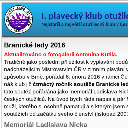
I. plavecký klub otuži
Nejstarší a největší otužilecký klub v Če
Branické ledy 2016
Aktualizováno o fotogalerii Antonína Kutila.
Tradičně jako poslední příležitost k vyplavání bod
nadcházejícím Mistrovstvím ČR v zimním plavání 
způsobu v Brně, pořádal 6. února 2016 v rámci Č
náš klub již
čtrnáctý ročník soutěže Branické le
tato soutěž pořádána jako memoriál Ladislava Nic
českých otužilců. Na úvod bych ráda napsala pár 
muži, kterého si osobně pamatuji a s kterým jsem 
soutěžích od začátku svého členství (listopad 200
Memoriál Ladislava Nicka