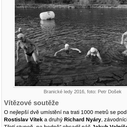
Branické ledy 2016, foto: Petr Došek
Vítězové soutěže
O nejlepší dvě umístění na trati 1000 metrů se poděl
Rostislav Vítek
a druhý
Richard Nyáry
, závodníc
Třetí stupeň „na bedně“ obsadil náš
Jakub Valníč