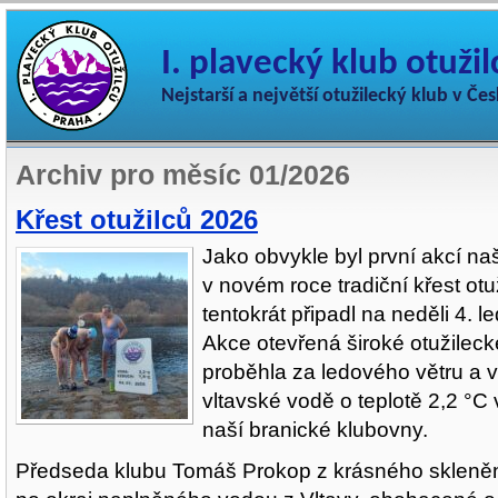
I. plavecký klub otuži
Nejstarší a největší otužilecký klub v Če
Archiv pro měsíc 01/2026
Křest otužilců 2026
Jako obvykle byl první akcí n
v novém roce tradiční křest otuž
tentokrát připadl na neděli 4. 
Akce otevřená široké otužileck
proběhla za ledového větru a v
vltavské vodě o teplotě 2,2 °C v
naší branické klubovny.
Předseda klubu
Tomáš Prokop z krásného skleně