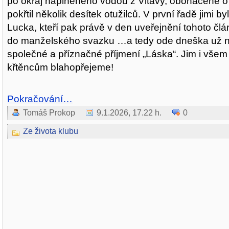
po okraj naplněného vodou z Vltavy, obohacené o 
pokřtil několik desítek otužilců. V první řadě jimi byl
Lucka, kteří pak právě v den uveřejnění tohoto člán
do manželského svazku …a tedy ode dneška už n
společné a příznačné příjmení „Láska“. Jim i všem
křtěncům blahopřejeme!
Pokračování…
Tomáš Prokop
9.1.2026, 17.22 h.
0
Ze života klubu