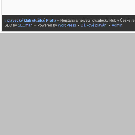
I. plavecký klub otužilců Praha
– Nejstarší a největší otužilecký klub v České
SEO by
SEOman
• Powered by
WordPress
•
Dálkové plavání
•
Admin