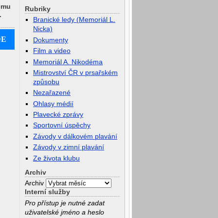
ému
Rubriky
.
Branické ledy (Memoriál L.
Nicka)
DE
Dokumenty
Film a video
Memoriál A. Nikodéma
Mistrovství ČR v prsařském
způsobu
Nezařazené
Ohlasy médií
Plavecké zprávy
Sportovní úspěchy
Závody v dálkovém plavání
Závody v zimní plavání
Ze života klubu
Archiv
Archiv
Interní služby
Pro přístup je nutné zadat
uživatelské jméno a heslo