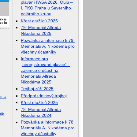
plavání IWSA 2026, Oulu –
I. PKO Praha u Severního
polárního kruhu
AHA-
Křest otužilců 2026
ANÍK
79. Memoriál Alfreda
Nikodéma 2025
Pozvánka a informace k 79.
Memoriálu A. Nikodéma pro
všechny účastníky
Informace pro
„neregistrované plavce“ –
zájemce o účast na
Memoriálu Alfreda
Nikodéma 2025
Trojboj září 2025
Předprázdninový trojboj
lm a
Křest otužilců 2025
78. Memoriál Alfreda
rák
Nikodéma 2024
Pozvánka a informace k 78.
Memoriálu A. Nikodéma pro
všechny účastníky