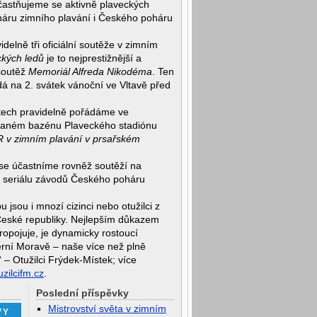
častňujeme se aktivně plaveckých
áru zimního plavání i Českého poháru
elně tři oficiální soutěže v zimním
ckých ledů
je to nejprestižnější a
 soutěž
Memoriál Alfreda Nikodéma
. Ten
á na 2. svátek vánoční ve Vltavě před
etech pravidelně pořádáme ve
vaném bazénu Plaveckého stadiónu
R v zimním plavání v prsařském
se účastníme rovněž soutěží na
 seriálu závodů Českého poháru
 jsou i mnozí cizinci nebo otužilci z
České republiky. Nejlepším důkazem
propojuje, je dynamicky rostoucí
erní Moravě – naše více než plně
 – Otužilci Frýdek-Místek; více
zilcifm.cz
.
Poslední příspěvky
Mistrovství světa v zimním
VY