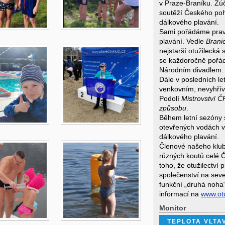
v Praze-Braníku. Zú
soutěží Českého poh
dálkového plavání.
Sami pořádáme pravid
plavání. Vedle
Brani
nejstarší otužilecká
se každoročně pořád
Národním divadlem.
Dále v posledních l
venkovním, nevyhří
Podolí
Mistrovství Č
způsobu
.
Během letní sezóny 
otevřených vodách v
dálkového plavání.
Členové našeho klubu
různých koutů celé 
toho, že otužilectví 
společenství na sev
funkční „druhá noha“
informací na
www.otu
Monitor
TEPLOTA VLTA