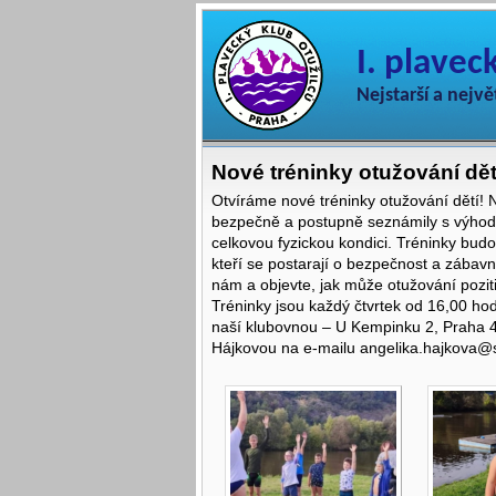
I. plavec
Nejstarší a nejvě
Nové tréninky otužování dět
Otvíráme nové tréninky otužování dětí! 
bezpečně a postupně seznámily s výhodam
celkovou fyzickou kondici. Tréninky bud
kteří se postarají o bezpečnost a zábavné
nám a objevte, jak může otužování poziti
Tréninky jsou každý čtvrtek od 16,00 hod
naší klubovnou – U Kempinku 2, Praha 4)
Hájkovou na e-mailu angelika.hajkova@