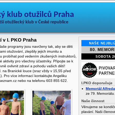
ký klub otužilců Praha
tší otužilecký klub v České republice
í v I. PKO Praha
Naše programy jsou navrženy tak, aby se děti
i otužování, zlepšily jejich imunitu a
ou probíhat pod vedením zkušených instruktorů,
 aktivity pro všechny účastníky. Připojte se k
vně ovlivnit zdraví a pohodu vašich dětí!
. na Branické louce (sraz vždy v 15,55 před
. Pro více informací kontaktujte Angeliku
seznam.cz nebo na telefonu 603 855 622.
I.PKO doporučuje
Memoriál Alfred
ze 79. Memoriálu
Naše činnost
Věnujeme se kondič
plavání. Naši členo