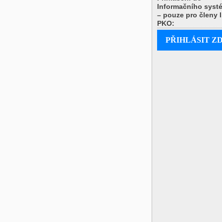
Informačního syst
– pouze pro členy I
PKO:
PŘIHLÁSIT Z