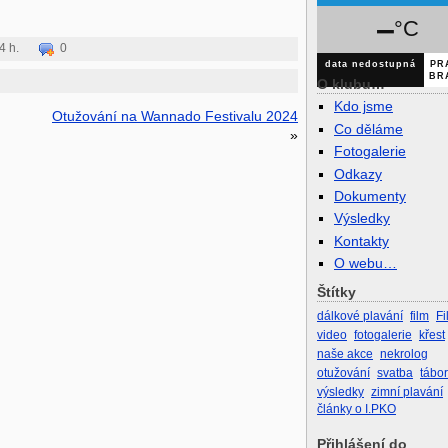
–
°C
4 h.
0
data nedostupná
PR
BR
O klubu…
Kdo jsme
Otužování na Wannado Festivalu 2024
Co děláme
»
Fotogalerie
Odkazy
Dokumenty
Výsledky
Kontakty
O webu…
Štítky
dálkové plavání
film
Fi
video
fotogalerie
křest
naše akce
nekrolog
otužování
svatba
tábo
výsledky
zimní plavání
články o I.PKO
Přihlášení do