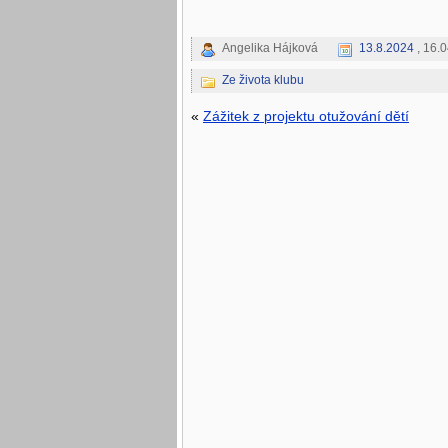
Angelika Hájková
13.8.2024
, 16.0
Ze života klubu
«
Zážitek z projektu otužování dětí